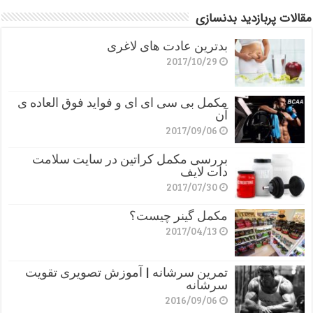
مقالات پربازدید بدنسازی
بدترین عادت های لاغری
2017/10/29
مکمل بی سی ای ای و فواید فوق العاده ی
آن
2017/09/06
بررسی مکمل کراتین در سایت سلامت
دات لایف
2017/07/30
مکمل گینر چیست؟
2017/04/13
تمرین سرشانه | آموزش تصویری تقویت
سرشانه
2016/09/06