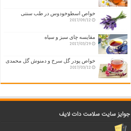
خواص اسطوخودوس در طب سنتی
2017/09/12
مقایسه چای سبز و سیاه
2017/03/29
خواص پودر گل سرخ و دمنوش گل محمدی
2017/03/12
جوایز سایت سلامت دات لایف