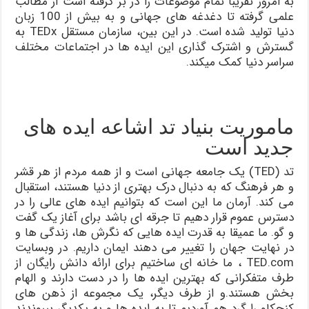
به امروز تقریبا تمام موضوعات را در بر گرفته است از مطالب
علمی گرفته تا دغدغه های جهانی و به بیش از 100 زبان
دنیا تولید شده است. در این بین، سازمان مستقل TEDx به
گسترش و اشترک گذاری این ایده ها در اجتماعات مختلف
سراسر دنیا کمک میکند.
ماموریت بنیاد تد اشاعه ایده های
جدید است
تد (TED) یک جامعه جهانی است و از همه مردم از هر قشر
و هر فرهنگ که به دنبال درک بهتری از دنیا هستند، استقبال
می کند. آرمان ما این است که بتوانیم ایده های عالی را در
دسترس عموم قرار دهیم تا جرقه ای باشد برای آغاز یک گفت
و گو. ما عمیقا به قدرت ایده هایی که نگرش ها، زندگی ها و
در نهایت جهان را تغییر می دهند ایمان داریم. در وبسایت
TED.com ، ما خانه ای ساختیم برای ارائه دانش رایگان از
طرف متفکرانی که بهترین ایده ها را در دست دارند و الهام
بخش هستند.و از طرف دیگر، یک مجموعه از ذهن های
کنجکاو را گرد هم آوردیم تا به ایده ها و به یکدیگر بپیوندند