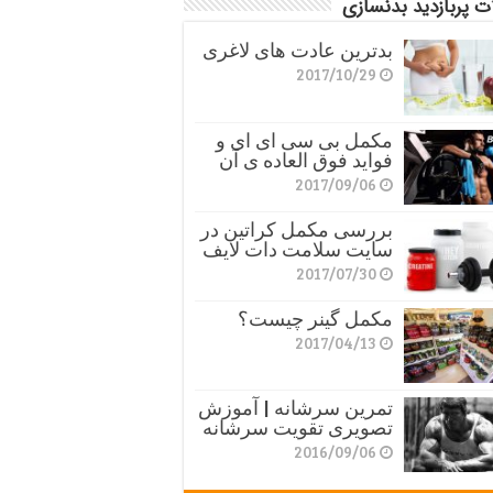
ت پربازدید بدنسازی
بدترین عادت های لاغری
2017/10/29
مکمل بی سی ای ای و
فواید فوق العاده ی آن
2017/09/06
بررسی مکمل کراتین در
سایت سلامت دات لایف
2017/07/30
مکمل گینر چیست؟
2017/04/13
تمرین سرشانه | آموزش
تصویری تقویت سرشانه
2016/09/06