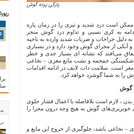
پارگی پرده گوش
رپور
مکن است درد شدید و تیزی را در زمان پاره‌
امه به کری نسبی و تداوم درد گوش منجر
ه دلیل جراحات و ضربات شدید وارده به ناحیه
 آبکی از مجرای گوش وجود دارد و در بسیاری
تفاق می‌افتد که نشانه‌ ای بسیار جدی و خطر
 شکستگی جمجمه و نشت مایع مغزی – نخاعی
غز است. سلامت دات لایف در ادامه اقدامات
وش را به شما گوشزد خواهد کرد.
برا
سلا
ه گوش
 بدن ، لازم است بلافاصله با اعمال فشار جلوی
ان خونریزی‌های گوش به‌ هیچ‌ وجه درون مجرا را
مح
بر
ی – نخاعی باشد، جلوگیری از خروج این مایع و