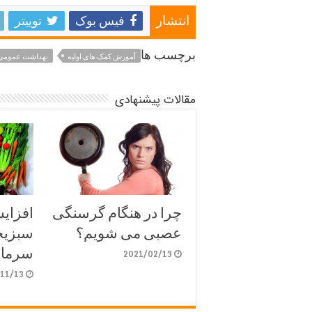
فیس بوک
توییتر
انتشار
برچسب ها
آموزش کمک های اولیه
بهداشت عمومی
مقالات پیشنهادی
چرا در هنگام گرسنگی
افزای
عصبی می شویم؟
سبزیج
سرما
2021/02/13
11/13