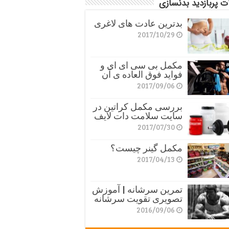
ت پربازدید بدنسازی
بدترین عادت های لاغری
2017/10/29
مکمل بی سی ای ای و
فواید فوق العاده ی آن
2017/09/06
بررسی مکمل کراتین در
سایت سلامت دات لایف
2017/07/30
مکمل گینر چیست؟
2017/04/13
تمرین سرشانه | آموزش
تصویری تقویت سرشانه
2016/09/06