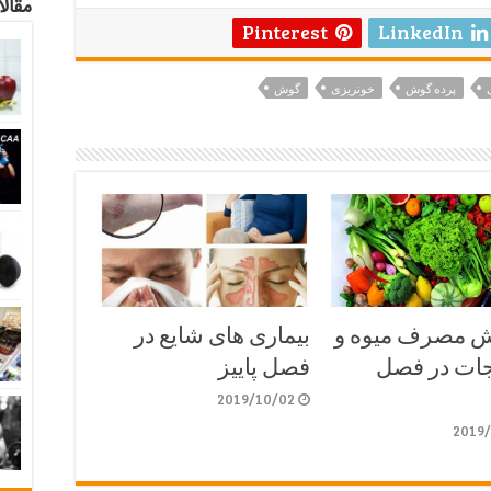
مقالا
Pinterest
LinkedIn
پرده گوش
خونریزی
گوش
ش مصرف میوه و
بیماری های شایع در
ات در فصل
فصل پاییز
2019/10/02
2019/