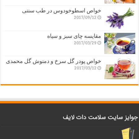
خواص اسطوخودوس در طب سنتی
2017/09/12
مقایسه چای سبز و سیاه
2017/03/29
خواص پودر گل سرخ و دمنوش گل محمدی
2017/03/12
جوایز سایت سلامت دات لایف