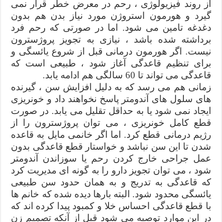
از روند فیزیولوژی ، رحم در معرض خطر قرار نمی
گیرد و هورمون استروژن مورد نیاز بدن هم بدون
دغدغه تامین می شود. اما در صورتی که رحم فرد
برداشته شده باشد ، نیازی به تجویز پروژسترون
نیست. اگر هورمون درمانی قبل از شروع یائسگی و
برای تنظیم قاعدگی آغاز شود ، طبیعی است که
قاعدگی می تواند تا 60 سالگی هم ادامه یابد.
زمانی هم می رسد که به دلیل افزایش سن ، گیرنده
های سلول های آندومتر پاسخ نخواهند داد و خونریزی
ایجاد نمی شود یا به حداقل تقلیل می یابد. در صورت
قطع کامل خونریزی ، می توان پروژسترون را از
رژیم درمانی قطع کرد. اما اگر خانمی مایل به قاعده
شدن تا این سن نباشد و خواستار قطع قاعدگی بدون
عمل جراحی خارج کردن رحم یا سوزاندن آندومتر
شود ، می توان تجویز دارو را به گونه ای مدیریت کرد
که قاعدگی به تدریج و به همان حدود سن طبیعی
یائسگی محدود شود. البته بارها دیده شده که خانم ها
با قطع قاعدگی احساس خلا و کمبود پیدا کرده اند که
در این موارد توصیه می شود قبل از آنکه تصمیم زن