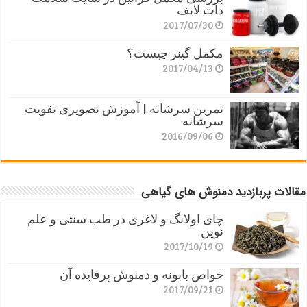
دات لایف
2017/07/30
مکمل گینر چیست؟
2017/04/13
تمرین سرشانه | آموزش تصویری تقویت
سرشانه
2016/09/06
مقالات پربازدید دمنوش های گیاهی
چای اولانگ و لاغری در طب سنتی و علم
نوین
2017/10/19
خواص بابونه و دمنوش پرفایده آن
2017/09/21