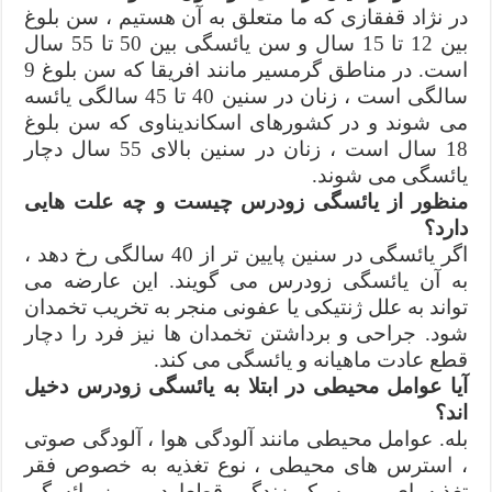
در نژاد قفقازی که ما متعلق به آن هستیم ، سن بلوغ
بین 12 تا 15 سال و سن یائسگی بین 50 تا 55 سال
است. در مناطق گرمسیر مانند افریقا که سن بلوغ 9
سالگی است ، زنان در سنین 40 تا 45 سالگی یائسه
می شوند و در کشورهای اسکاندیناوی که سن بلوغ
18 سال است ، زنان در سنین بالای 55 سال دچار
یائسگی می شوند.
منظور از یائسگی زودرس چیست و چه علت هایی
دارد؟
اگر یائسگی در سنین پایین تر از 40 سالگی رخ دهد ،
به آن یائسگی زودرس می گویند. این عارضه می
تواند به علل ژنتیکی یا عفونی منجر به تخریب تخمدان
شود. جراحی و برداشتن تخمدان ها نیز فرد را دچار
قطع عادت ماهیانه و یائسگی می کند.
آیا عوامل محیطی در ابتلا به یائسگی زودرس دخیل
اند؟
بله. عوامل محیطی مانند آلودگی هوا ، آلودگی صوتی
، استرس های محیطی ، نوع تغذیه به خصوص فقر
تغذیه ای ، و سبک زندگی قطعا در بروز یائسگی