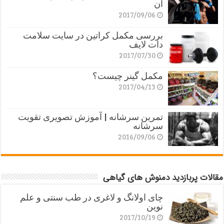
آن
2017/09/06
بررسی مکمل کراتین در سایت سلامت
دات لایف
2017/07/30
مکمل گینر چیست؟
2017/04/13
تمرین سرشانه | آموزش تصویری تقویت
سرشانه
2016/09/06
مقالات پربازدید دمنوش های گیاهی
چای اولانگ و لاغری در طب سنتی و علم
نوین
2017/10/19