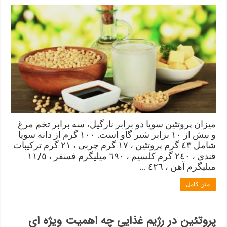
میزان پروتئین سویا دو برابر نارگیل، سه برابر تخم مرغ
و بیش از ١٠ برابر شیر گاو است. ١٠٠ گرم از دانه سویا
شامل ٤٣ گرم پروتئین ، ١٧ گرم چربی ، ٢١ گرم تركیبات
قندی ، ٢٤٠ گرم كلسیم ، ٦٩٠ میلیگرم فسفر ، ١١/٥
میلیگرم آهن ، ٤٢٦ …
متن کامل
پروتئین در رژیم غذایی چه اهمیت ویژه ای