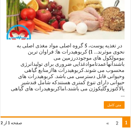
در تغذیه پوست، 5 گروه اصلی مواد مغذی اصلی به
نحوی موثرند… 1) کربوهیدرات ها: فراوان ترین
بیومولکول های موجوددرزمین می
باشندآنهاعمدتاموادغذایی ضروری برای تولیدانرژی
محسوب می شوند.کربوهیدرات هاازمنابع گیاهی
وحیوانی قابل دسترسی می باشد. کربوهیدرات های
حیوانی دارای تنوع کمتری هستندکه شامل قندشیر
یالاکتوزوگلیکوژن می باشند،اماکربوهیدرات های گیاهی
…
متن کامل
1
»
2
صفحه 1 از 2