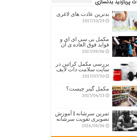
ت پربازدید بدنسازی
بدترین عادت های لاغری
2017/10/29
مکمل بی سی ای ای و
فواید فوق العاده ی آن
2017/09/06
بررسی مکمل کراتین در
سایت سلامت دات لایف
2017/07/30
مکمل گینر چیست؟
2017/04/13
تمرین سرشانه | آموزش
تصویری تقویت سرشانه
2016/09/06