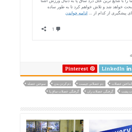
ه
Pinterest
LinkedIn
انداختن عضلات
دم عضلانی چیست
دم کردن بدن
سوختن عضله
ات پشت
گرفتگی عضلات ران
گرفتگی عضلات ساق پا