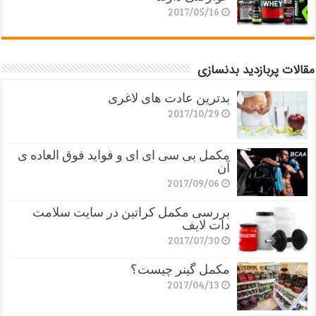
2017/05/16
مقالات پربازدید بدنسازی
بدترین عادت های لاغری
2017/10/29
مکمل بی سی ای ای و فواید فوق العاده ی
آن
2017/09/06
بررسی مکمل کراتین در سایت سلامت
دات لایف
2017/07/30
مکمل گینر چیست؟
2017/04/13