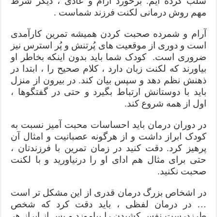
سلب کرده ایم. برخورد آرام و عادی ، دیگر شرط
مهم روش درمانی لکنت فرزند شماست .
آرام و شمرده صحبت کردن همیشه تمرین کارآمدی
است و دوری از موقعیت های پُرتنش و پُر استرس نیز
ضروری است. کودک شما باید بدون اینکه بخاطر او
بیاورند که لکنت زبان دارد ، کلام صحیح را ، ابتدا در
ذهنش نظم دهد و سپس بیان کند. در بیرون از منزل
باید با دوستانش ارتباط بگیرد و حتی در گفتگوها ،
اول از همه شروع کند.
در دوران درمان باید احساسات محبت آمیز نسبت به
کودک ابراز داشت و از هرگونه عصبانیت و امثال آن
پرهیز کرد. دقت کنید در زمان تمرین با فرزندتان ،
حتی برای مثال هم ادای او را درنیاورید و با لکنت
صحبت نکنید.
در اشخاص بزرگ درمان قدری از این مشکل تر است
… در درمان لفظی ، باید دقت کرد که شخص
طرزدرست نفس کشیدن را بیاموزد و پس از ابراز هر