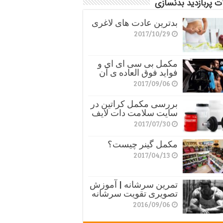
ت پربازدید بدنسازی
بدترین عادت های لاغری
2017/10/29
مکمل بی سی ای ای و
فواید فوق العاده ی آن
2017/09/06
بررسی مکمل کراتین در
سایت سلامت دات لایف
2017/07/30
مکمل گینر چیست؟
2017/04/13
تمرین سرشانه | آموزش
تصویری تقویت سرشانه
2016/09/06