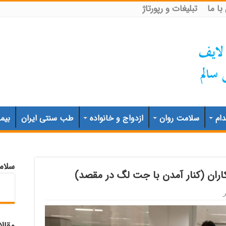
ا ما
تبلیغات و رپورتاژ
ام
سلامت روان
ازدواج و خانواده
طب سنتی ایران
بیم
سلام
اران (کنار آمدن با جت لگ در مقصد)
مقال