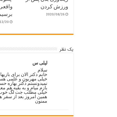
ورزش کردن
واقعی 
برسیم
2020/08/26
12/20
یک نظر
لیلی س
سلام
خانم دکتر الان برای بازی
خیلی مهربون و علمی هس
نمیدونستم دکتر بهاره ح
بازم میام و به بقیه هم م
خیلی مطلب جت لگ خوب 
همین امروز بعد از سفر ه
ممنون