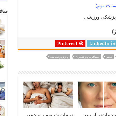
(قسمت سوم)
مقال
 پزشکی ورزشی
Pinterest
LinkedIn
سفر
مسافرت ورزشکاران
ورزش و سلامتی
جوان‌تر از سن
درمان خروپف به همین