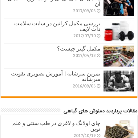
آن
2017/09/06
بررسی مکمل کراتین در سایت سلامت
دات لایف
2017/07/30
مکمل گینر چیست؟
2017/04/13
تمرین سرشانه | آموزش تصویری تقویت
سرشانه
2016/09/06
مقالات پربازدید دمنوش های گیاهی
چای اولانگ و لاغری در طب سنتی و علم
نوین
2017/10/19