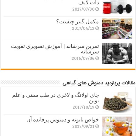
دات لایف
2017/07/30
مکمل گینر چیست؟
2017/04/13
تمرین سرشانه | آموزش تصویری تقویت
سرشانه
2016/09/06
مقالات پربازدید دمنوش های گیاهی
چای اولانگ و لاغری در طب سنتی و علم
نوین
2017/10/19
خواص بابونه و دمنوش پرفایده آن
2017/09/21