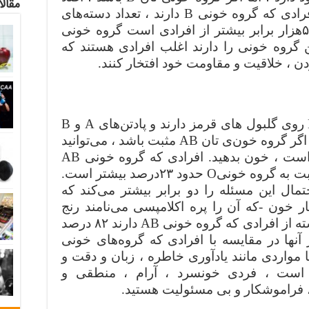
مقالا
جای نگرانی نیست. آن دسته از افرادی که گروه خونی‌ B دارند ، تعداد دسته‌‌های
باکتری‌‌های خوب و مفید در آنها ۵۰‌هزار برابر بیشتر از افرادی است گروه خونی
ی که این گروه خونی را دارند اغلب افرادی هستند که
دن ، خلاقیت و مقاومت خود افتخار کنند.
این افراد هم پادگن های‌ A و هم B روی گلبول های قرمز دارند و پادتن‌های‌ A و B
در پلاسمای خون شان وجود ندارد. اگر گروه خو‌ن‌ی تان‌ AB مثبت باشد ، می‌توانید
به کسی که گروه خونی اش AB است ، خون بدهید. افرادی که گروه خونی AB
دارند خطر بیماری قلبی در آنها نسبت به گروه خونی‌O حدود ۲۳‌درصد بیشتر است.
اقع داشتن گروه خونی AB احتمال این مسئله را دو برابر بیشتر می‌کند که
خون -که آن را پره ‌اکلامپسی می‌نامند‌ رنج
ببرد. تحقیقات نشان می‌دهد آن دسته از افرادی که گروه خونی‌ AB دارند ۸۲‌ درصد
نها در مقایسه با افرادی که گروه‌های خونی
مواردی مانند یادآوری خاطره ، زبان و دقت و
وجه. اگر گروه خونی تان AB است ، فردی خونسرد ، آرام ، منطقی و
 ، فراموشکار و بی مسئولیت هستید.