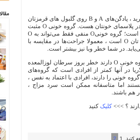
مقال
اگر در دسته گروه خونی‌ O قرار دارید ، پادگن‌های‌ A و B روی گلبول های قرمزتان
وجود ندارد اما هر دو پادتن‌ A و ‌B در پلاسمای خونتان هست. گروه خونی O مثبت
یکی از شایع ترین گروه‌های خونی است؛ گروه خونی‌O منفی فقط می‌تواند به O
منفی خون بدهد. اگر گروه خونی تان‌ O است ، معمولا جراحت‌ها در مقایسه با
می‌یابد. در شما خطر وبا نیز بیشتر است.
خبر خوب این است افرادی که گروه خونی‌ O دارند خطر بروز سرطان لوزالمعده
یا در آنها کمتر از افرادی است که گروه‌های
روه خونی را دارند، افرادی با اعتماد به نفس ،
ستند اما متاسفانه ممکن است سرد مزاج ،
ر هم باشند.
ارند ؟ >>>
کلیک
کنید
ه
ه کنید.
1
2