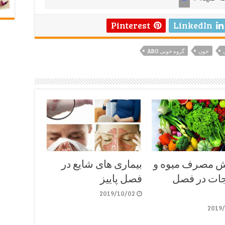
Pinterest
LinkedIn
خون
گروه خونی ABO
ش مصرف میوه و
بیماری های شایع در
ات در فصل
فصل پاییز
2019/10/02
2019/