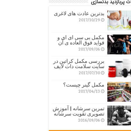
ت پربازدید بدنسازی
بدترین عادت های لاغری
2017/10/29
مکمل بی سی ای ای و
فواید فوق العاده ی آن
2017/09/06
بررسی مکمل کراتین در
سایت سلامت دات لایف
2017/07/30
مکمل گینر چیست؟
2017/04/13
تمرین سرشانه | آموزش
تصویری تقویت سرشانه
2016/09/06