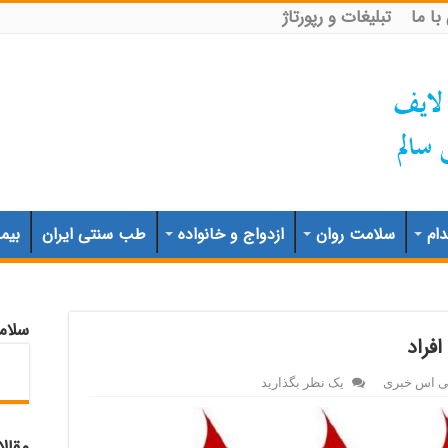
ا ما
تبلیغات و رپورتاژ
ام
سلامت روان
ازدواج و خانواده
طب سنتی ایران
بیم
سلام
فراد
پی اس خبری
یک نظر بگذارید
مقال