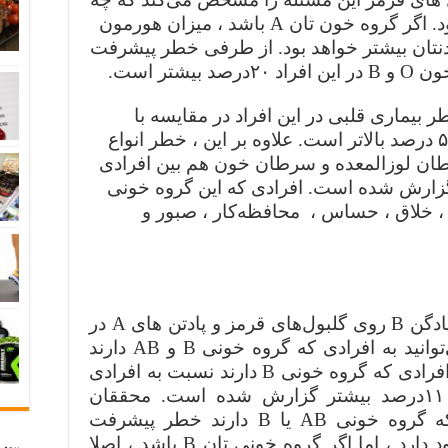
میزان هورمون می‌تواند منتشر شود. اگر گروه خون تان‌ A باشد ، میزان هورمون
نتان بیشتر خواهد بود. از طرفی خطر پیشرفت
شتر است.
بیماری قلبی در این افراد در مقایسه با
افرادی که گروه خونی‌ O دارند هم ۵ درصد بالاتر است. علاوه بر این ، خطر انواع
رطان لوزالمعده و سرطان خون هم بین افرادی
 گزارش شده است. افرادی که این گروه خونی
، خلاق ، حساس ، محافظه‌‌کار ، صبور و
اگر گروه خونی‌ تان‌ B باشد ، تنها پادگن B روی گلبول‌های قرمز و پادتن های‌ A در
پلاسمای شما وجود دارد. شما می‌توانید به افرادی که گروه خونی B و AB دارند
خون بدهید. خطر بیماری قلبی در افرادی که گروه خونی‌ B دارند نسبت به افرادی
که گروه خونی شان‌ O است ، ۱۱‌درصد بیشتر گزارش شده است. محققان
دانشگاه هاروارد دریافتند زنانی که گروه خونی AB یا B دارند خطر پیشرفت
سرطان تخمدان در آنها بیشتر وجود دارد ، اما اگر گروه خونی تان‌ B باشد ، اصلا