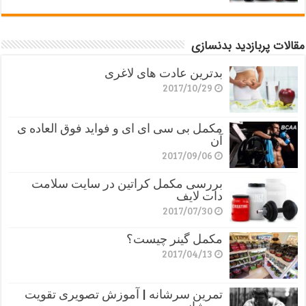
مقالات پربازدید بدنسازی
بدترین عادت های لاغری
2017/10/29
مکمل بی سی ای ای و فواید فوق العاده ی
آن
2017/09/06
بررسی مکمل کراتین در سایت سلامت
دات لایف
2017/07/30
مکمل گینر چیست؟
2017/04/13
تمرین سرشانه | آموزش تصویری تقویت