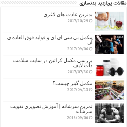
مقالات پربازدید بدنسازی
بدترین عادت های لاغری
2017/10/29
مکمل بی سی ای ای و فواید فوق العاده ی
آن
2017/09/06
بررسی مکمل کراتین در سایت سلامت
دات لایف
2017/07/30
مکمل گینر چیست؟
2017/04/13
تمرین سرشانه | آموزش تصویری تقویت
سرشانه
2016/09/06