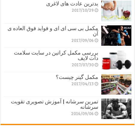
بدترین عادت های لاغری
2017/10/29
مکمل بی سی ای ای و فواید فوق العاده ی
آن
2017/09/06
بررسی مکمل کراتین در سایت سلامت
دات لایف
2017/07/30
مکمل گینر چیست؟
2017/04/13
تمرین سرشانه | آموزش تصویری تقویت
سرشانه
2016/09/06