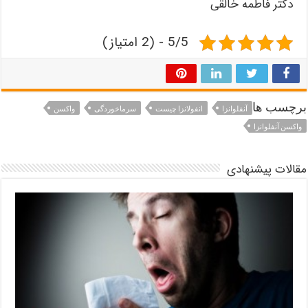
دکتر فاطمه خالقی
5/5 - (2 امتیاز)
برچسب ها
آنفلوانزا
انفولانزا چیست
سرماخوردگی
واکسن
واکسن آنفلوانزا
مقالات پیشنهادی