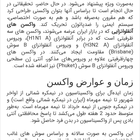
به‌صورت ویژه پیشنهاد می‌شود. در حال حاضر، تحقیقاتی در
حال انجام است تا براساس آنها بتوان واکسنی طراحی کرد
که هم مقرون‌ به‌صرفه باشد و هم به صورت اختصاصی،
سیستم ایمنی را ضدپاتوژن تحریک کند.
واکسن های
آنفلوانزایی
که در بازار ایران عرضه می‌شوند، واکسن های سه
ظرفیتی است که در برابر آنفلوانزای (H1N1 A)، ویروس
آنفلوانزای (H3N2 A) و ویروس آنفلوانزای B سوش
(Brisbane) مقاومت ایجاد می‌کنند. در واکسن های
چهارظرفیتی علاوه بر ویروس‌های مذکور، آنتی ژن سطحی
ویروس آنفلوانزای B سوش (Phuket) نیز اضافه شده است.
زمان و عوارض واکسن
زمان ایده‌آل برای واکسیناسیون در نیمکره شمالی از اواخر
شهریور تا نیمه مهرماه (ایران در نیمکره شمالی واقع است) و
در نیمکره جنوبی از نیمه خرداد تا نیمه مهرماه است. به‌طور
متوسط حدود 2 هفته طول می‌کشد تا پاسخ محافظتی آنتی
بادی پس از واکسیناسیون در بدن فرد حاصل شود.
این واکسن‌ به صورت سالانه و براساس سوش های غالب