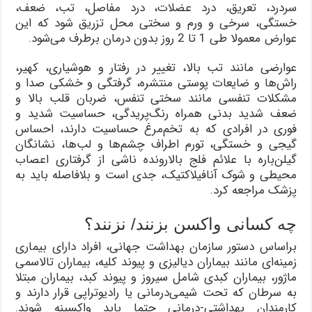
سردرد، تعریق، درد عضلات، درد مفاصل، تب، ضعف،
خستگی، سرخی و ورم و سختی محل تزریق شود که این
عوارض معمولا طی 1 تا 2 روز بدون درمان برطرف می‌شود.
عوارضی مانند تب بالا، تغییر در رفتار و هوشیاری، کهیر،
راش‌ها و ضایعات پوستی منتشره، گرفتگی و خشکی صدا و
مشکلات تنفسی مانند سختی تنفس، ضربان قلب بالا و
ضعف شدید بدنی همراه رنگ‌پریدگی، حساسیت شدید و
فوری در افرادی که به تخم‌مرغ حساسیت دارند، احساس
گیجی و خستگی، تورم اطراف چشم‌ها و لب‌ها، نشانگان
گیلن‌باره با علائم فلج بالارونده ناشی از گرفتاری اعصاب
محیطی و شوک آنافیلاکتیک، جدی است و بلافاصله باید به
پزشک مراجعه کرد.
چه کسانی واکسن بزنند/ نزنند؟
براساس دستور سازمان بهداشت جهانی، افراد دارای بیماری
زمینه‌ای مانند بیماران دیالیزی و پیوند کلیه، بیماران تالاسمی
ماژور، بیماران کبدی شامل سیروز و پیوند کبد، بیماران مبتلا
به سرطان که تحت شیمی‌درمانی یا رادیوتراپی قرار دارند و
کارمندان بهداشتی-درمانی حتما باید واکسینه شوند.