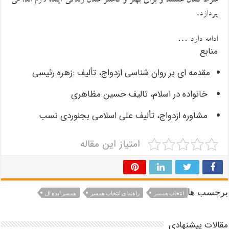
شرط
کمال هستند و برای بهتر و کاملتر شدن زندگی
آینده
لازم اند
،
می
.
پردازد
…
ادامه دارد
منابع
مقدمه ای بر روان شناسی ازدواج، تألیف :زهره رئیسی
خانواده در اسلام، تالیف حسین مظاهری
مشاوره ازدواج، تألیف علی اسلامی بجنوردی نسب
امتیاز این مقاله
برچسب ها
انتخاب همسر
راهنمای انتخاب همسر
همسر ایده ال
مقالات پیشنهادی