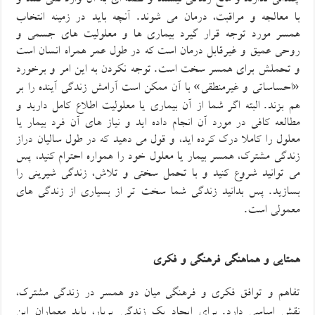
چندانی ندارند و مانع زندگی نیستند و لطمه ای به آن وارد نمی کنند و
.
با معالجه و مراقبت، درمان می شوند
آنچه باید در زمینه انتخاب
همسر مورد توجه قرار گیرد بیماری ها و معلولیت های جسمی و
روحی عمیق و غیرقابل درمان است که در طول عمر همراه انسان است
.
و تحملش برای همسر سخت است
توجه نکردن به این امر و برخورد
»
«
احساساتی و غیرمنطقی
با آن ممکن است
آرامش
زندگی
آینده
را بر
.
هم
بزند
البته اگر شما از آن بیماری یا معلولیت اطلاع کامل دارید و
مطالعه کافی در مورد آن انجام داده اید و نیاز های آن فرد بیمار یا
معلول را کاملا درک کرده اید، و
قول می دهید که
در طول سالیان دراز
زندگی مشترک
،
همسر
بیمار یا معلول
خود را همواره احترام کنید
، پس
می توانید شروع کنید و
با
تحمل سختی و تلاش،
زندگی شیرینی را
.
بسازید
پس بدانید زندگی شما سخت تر از بسیاری از زندگی های
.
معمولی است
همتایی و هماهنگی فرهنگی و فکری
تفاهم و توافق فکری و فرهنگی میان دو همسر در زندگی مشترک،
.
نقش اساسی دارد
برای ایجاد یک زندگی پربار، باید معماران این