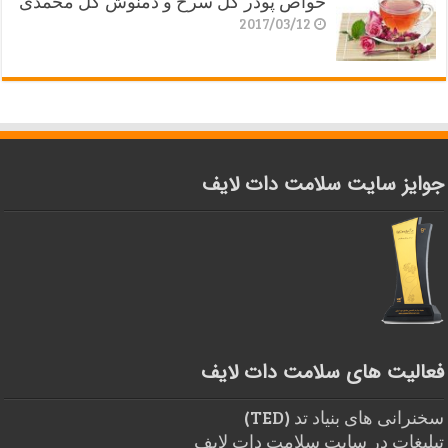
خواص پودر گل سرخ و دمنوش گل محمدی
2017/03/12
جوایز سایت سلامت دات لایف
فعالیت های سلامت دات لایف
سخنرانی های بنیاد تد (TED)
تبلیغات در سایت سلامت دات لایف