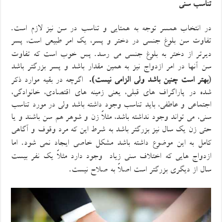
تناسب سنی
.
در انتخاب همسر توجه به همتایی و تناسب در سن نیز لازم است
تفاوت سن بلوغ جنسی در دختر و پسر، یک امر طبیعی است، پسر
.
دیرتر از دختر به بلوغ جنسی می رسد
پس خوب است که تفاوت
سن آنها در امر ازدواج نیز به همین مقدار باشد
و
پسر بزرگتر باشد
.
)
)
بهتر است چنین باشد ولی الزامی نیست
اگر
چه
در بقیه موارد
ذکر
شده در پاراگراف های قبلی،
یعنی زمینه های اقتصادی، خانوادگی،
اجتماعی
و
عاطفی،
باید
تناسب وجود داشته باشد ولی
در مورد
تناسب
سنی
، می تواند
وجود نداشته باشد
،
مثلاً زن و شوهر هم سن باشند و یا
حتی زن یک سال نیز بزرگتر باشد به شرط این که مرد وقوف و آگاهی
.
کامل به این موضوع داشته باشد مشکل خاصی ایجاد نمی شود
اما
ازدواج هایی که
اختلاف سنی زیاد
وجود دارد مثلاً یک نفر بیست
.
سال از دیگری بزرگتر است اصلاً
به
صلاح نیست