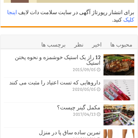
برای انتشار رپورتاژ آگهی در سایت سلامت دات لایف
اینجا
کلیک
کنید.
محبوب ها
اخیر
نظر
برچسب ها
12 راز یک استیک خوشمزه و نحوه پختن
استیک
2015/09/05
داروهایی که تست اعتیاد را مثبت می کنند
2020/05/05
مکمل گینر چیست؟
2017/04/13
تمرین ساده ساق پا در منزل