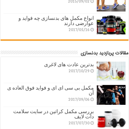
2015/09/02
انواع مکمل های بدنسازی چه فواید و
عوارضی دارند
2017/05/16
مقالات پربازدید بدنسازی
بدترین عادت های لاغری
2017/10/29
مکمل بی سی ای ای و فواید فوق العاده ی
آن
2017/09/06
بررسی مکمل کراتین در سایت سلامت
دات لایف
2017/07/30