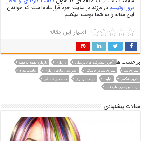
سلامت دات لایف مقاله ای با عنوان
دیابت بارداری و خطر
بروز اوتیسم
در فرزند در سایت خود قرار داده است که خواندن
این مقاله را به شما توصیه میکنیم.
امتیاز این مقاله
برچسب ها
آخرین پیشرفت های پزشکی
بارداری
بارداری هفته به هفته
بیماری قند
بیماری قند در حاملگی
پیش بینی دیابت بارداری
تناسب تندام
چربی شکمی
دیابت
دیابت بارداری
دیابت در حاملگی
دیابت و بیماری های غدد
مقالات پیشنهادی