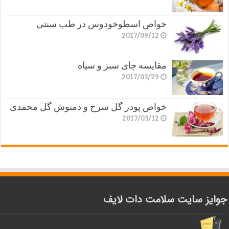
خواص اسطوخودوس در طب سنتی
2017/09/12
مقایسه چای سبز و سیاه
2017/03/29
خواص پودر گل سرخ و دمنوش گل محمدی
2017/03/12
جوایز سایت سلامت دات لایف