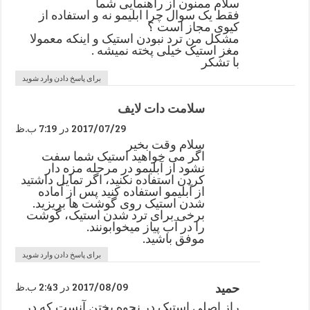
سلام ممنون از راهنمایی شما
فقط یک سوال چرا ابلیمو نه و استفاده از
کیوی مجاز است ؟
مشکل من ترد نبودن استیک و اینکه معمولا
مغز استیک خیلی پخته نمیشه .
با تشکر
برای پاسخ دادن وارد شوید
سلامت دات لایف
2017/07/29 در 7:19 ب.ظ
سلام وقت بخیر
اگر می خواهید استیک شما سفت
نشود از آبلیمو در مرحله مزه دار
کردن استفاده نکنید، اگر تمایل داشتید
از آبلیمو استفاده کنید پس از آماده
شدن استیک روی گوشت ها بریزید.
برخی برای ترد شدن استیک، گوشت
را در آب پیاز میخوابونند.
موفق باشید.
برای پاسخ دادن وارد شوید
حمید
2017/08/09 در 2:43 ب.ظ
راز اصلی استیک در نحوه پختن آنست که در