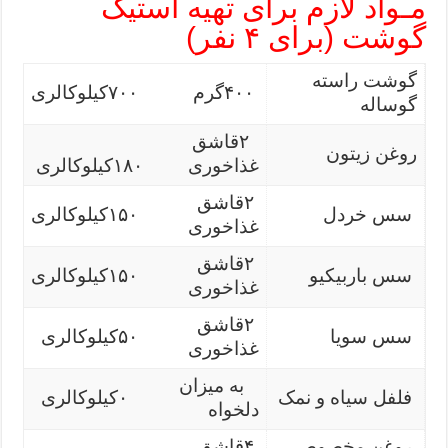
مـواد لازم برای تهیه استیک
گوشت (برای ۴ نفر)
گوشت راسته
۴۰۰گرم
۷۰۰کیلوکالری
گوساله
۲قاشق
روغن زیتون
غذاخوری
۱۸۰کیلوکالری
۲قاشق
سس خردل
۱۵۰کیلوکالری
غذاخوری
۲قاشق
سس باربیکیو
۱۵۰کیلوکالری
غذاخوری
۲قاشق
سس سویا
۵۰کیلوکالری
غذاخوری
به میزان
فلفل سیاه و نمک
۰کیلوکالری
دلخواه
روغن مخصوص
۴قاشق