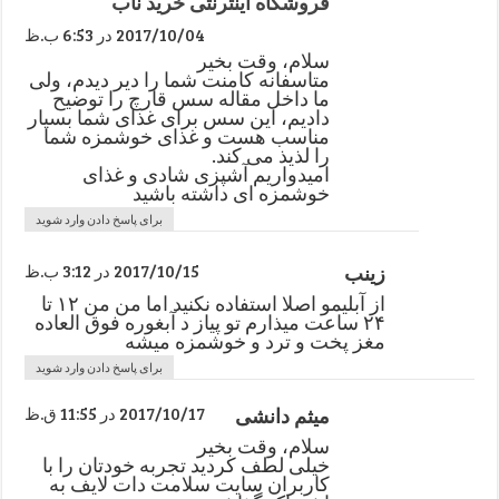
فروشگاه اینترنتی خرید ناب
2017/10/04 در 6:53 ب.ظ
سلام، وقت بخیر
متاسفانه کامنت شما را دیر دیدم، ولی
ما داخل مقاله سس قارچ را توضیح
دادیم، این سس برای غذای شما بسیار
مناسب هست و غذای خوشمزه شما
را لذیذ می کند.
امیدواریم آشپزی شادی و غذای
خوشمزه ای داشته باشید
برای پاسخ دادن وارد شوید
زینب
2017/10/15 در 3:12 ب.ظ
از آبلیمو اصلا استفاده نکنید اما من من ۱۲ تا
۲۴ ساعت میذارم تو پیاز د آبغوره فوق العاده
مغز پخت و ترد و خوشمزه میشه
برای پاسخ دادن وارد شوید
میثم دانشی
2017/10/17 در 11:55 ق.ظ
سلام، وقت بخیر
خیلی لطف کردید تجربه خودتان را با
کاربران سایت سلامت دات لایف به