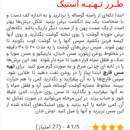
طـرز تـهـیـه استیک
ابتدا تکه‌ای از راسته گوساله را بردارید و به اندازه کف دست و
با ضخامت یک بند انگشت برش بزنید. شکل برش‌ها بهتر
است از یک سمت پهن و از سمت دیگر باریک باشد. تکه‌های
برش خورده گوشت را روی تخته گوشت بگذارید و روی آنها
کیسه فریزر بکشید سپس آنها را با گوشت کوب بکوبید تا
پهن شوند. سپس برش‌های گوشت را به مدت ۲۰ تا ۳۰ دقیقه
در مخلوط روغن زیتون، سس خردل، باربیکیو و سس سویا و
نمک و فلفل سیاه قرار دهید تا مزه دار شوند. بعد این برش‌ها
را در تابه ای چدنی سرخ و به صورت گرم سرو کنید. برای
تهیه
سس قارچ
ابتدا پیاز را در روغن تفت دهید تا طلایی شود.
سپس قارچ‌ها را به آن بیفزایید و بگذارید کمی با هم حرارت
ببینند. مخلوط عصاره گوشت گوساله، شیر، آرد و فلفل سیاه را
به آنها بیفزایید و بگذارید تا سس روی حرارت کمی غلیظ
شود و حباب بزند. در این مرحله می‌توانید در صورت تمایل به
آن کمی خامه یا کره بزنید و روی استیک‌های آماده شده از
این سس بریزید و آنها را میل کنید. نوش جان.
4.1/5 - (27 امتیاز)