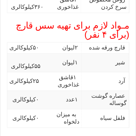
سرخ کردن
غذاخوری
۳۶۰کیلوکالری
مـواد لازم برای تهیه سس قارچ
(برای ۴ نفر)
قارچ ورقه شده
۲لیوان
۵۰کیلوکالری
شیر
۱لیوان
۵۵کیلوکالری
۱قاشق
آرد
۲۵کیلوکالری
غذاخوری
عصاره گوشت
۱عدد
۰کیلوکالری
گوساله
به میزان
فلفل سیاه
۰کیلوکالری
دلخواه