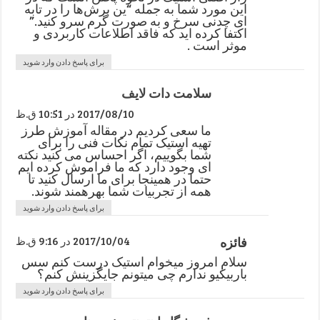
این مورد شما به جمله “ین برش‌ها را در تابه
ای چدنی سرخ و به صورت گرم سرو کنید.”
اکتفا کرده اید که فاقد اطلاعات کاربردی و
موثر است .
برای پاسخ دادن وارد شوید
سلامت دات لایف
2017/08/10 در 10:51 ق.ظ
ما سعی کردیم در مقاله آموزش طرز
تهیه استیک تمام نکات فنی را برای
شما بگوییم، اگر احساس می کنید نکته
ای وجود دارد که ما فراموش کرده ایم
حتما در همینجا برای ما ارسال کنید تا
همه از تجربیات شما بهرهمند شوند.
برای پاسخ دادن وارد شوید
فائزه
2017/10/04 در 9:16 ق.ظ
سلام امروز میخوام استیک درست کنم سس
باربیکیو ندارم چی میتونم جایگزینش کنم؟
برای پاسخ دادن وارد شوید