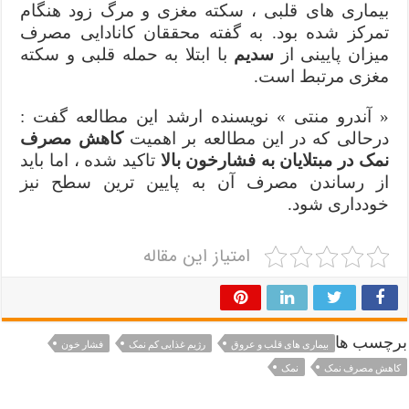
بیماری های قلبی ، سکته مغزی و مرگ زود هنگام
تمرکز شده بود. به گفته محققان کانادایی مصرف
میزان پایینی از
سدیم
با ابتلا به حمله قلبی و سکته
مغزی مرتبط است.
« آندرو منتی » نویسنده ارشد این مطالعه گفت :
درحالی که در این مطالعه بر اهمیت
کاهش مصرف
نمک در مبتلایان به فشارخون بالا
تاکید شده ، اما باید
از رساندن مصرف آن به پایین ترین سطح نیز
خودداری شود.
امتیاز این مقاله
برچسب ها
بیماری های قلب و عروق
رژیم غذایی کم نمک
فشار خون
کاهش مصرف نمک
نمک