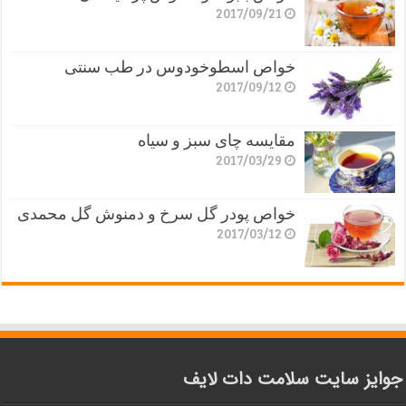
2017/09/21
خواص اسطوخودوس در طب سنتی
2017/09/12
مقایسه چای سبز و سیاه
2017/03/29
خواص پودر گل سرخ و دمنوش گل محمدی
2017/03/12
جوایز سایت سلامت دات لایف