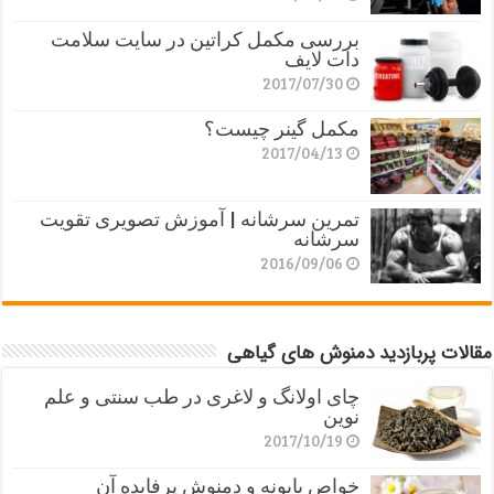
بررسی مکمل کراتین در سایت سلامت
دات لایف
2017/07/30
مکمل گینر چیست؟
2017/04/13
تمرین سرشانه | آموزش تصویری تقویت
سرشانه
2016/09/06
مقالات پربازدید دمنوش های گیاهی
چای اولانگ و لاغری در طب سنتی و علم
نوین
2017/10/19
خواص بابونه و دمنوش پرفایده آن