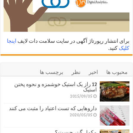
برای انتشار رپورتاژ آگهی در سایت سلامت دات لایف
اینجا
کلیک
کنید.
محبوب ها
اخیر
نظر
برچسب ها
12 راز یک استیک خوشمزه و نحوه پختن
استیک
2015/09/05
داروهایی که تست اعتیاد را مثبت می کنند
2020/05/05
مکمل گینر چیست؟