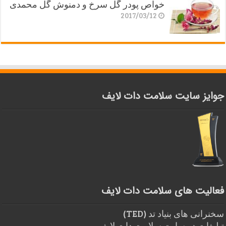
خواص پودر گل سرخ و دمنوش گل محمدی
2017/03/12
جوایز سایت سلامت دات لایف
فعالیت های سلامت دات لایف
سخنرانی های بنیاد تد (TED)
تبلیغات در سایت سلامت دات لایف