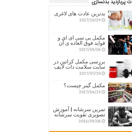
ت پربازدید بدنسازی
بدترین عادت های لاغری
2017/10/29
مکمل بی سی ای ای و
فواید فوق العاده ی آن
2017/09/06
بررسی مکمل کراتین در
سایت سلامت دات لایف
2017/07/30
مکمل گینر چیست؟
2017/04/13
تمرین سرشانه | آموزش
تصویری تقویت سرشانه
2016/09/06