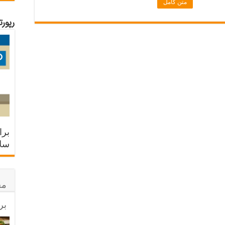
متن کامل
رپور
برا
سلا
مح
بر