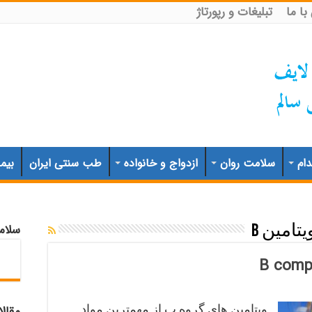
ا ما
تبلیغات و رپورتاژ
ام
سلامت روان
ازدواج و خانواده
طب سنتی ایران
بیم
سلام
یتامین B
ویتامین های گروه ب از مهمترین مواد
مقال