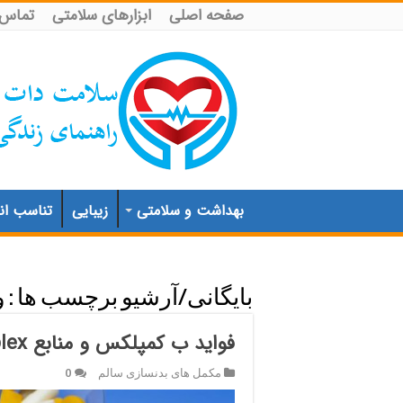
صفحه اصلی
ابزارهای سلامتی
تماس ب
بهداشت و سلامتی
زیبایی
تناسب اند
بایگانی/آرشیو برچسب ها :
و
فواید ب کمپلکس و منابع B complex
مکمل های بدنسازی سالم
0