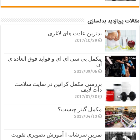
مقالات پربازدید بدنسازی
بدترین عادت های لاغری
2017/10/29
مکمل بی سی ای ای و فواید فوق العاده ی
آن
2017/09/06
بررسی مکمل کراتین در سایت سلامت
دات لایف
2017/07/30
مکمل گینر چیست؟
2017/04/13
تمرین سرشانه | آموزش تصویری تقویت