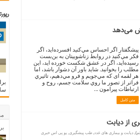
رپور
ش می‌دهد
پیشگفتار اگر احساس مي‌كنيد افسرده‌‌ايد، اگر
فكر مي‌كنيد در روابط زناشويیتان به بن‌بست
رسيده‌ايد، اگر در عشق شكست خورده ‌ايد، اين
مطلب را بخوانيد. شايد باور آن دشوار باشد، اما
هر لقمه ‌ای كه مي‌جويم و فرو مي‌دهيم، تاثيري
برا
فراتر از تصور ما روي سلامت جسم، روح و
ارتباطات پيرامون …
سلا
متن کامل
مح
ی از دیابت
بر
م)
,
دیابت و بیماری های غدد
,
طب پیشگیری
,
یو پی اس خبری