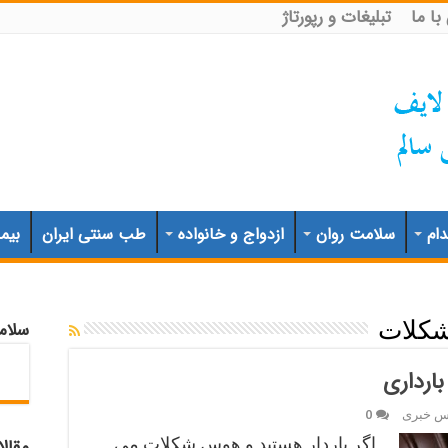
ا ما
تبلیغات و رپورتاژ
ام
سلامت روان
ازدواج و خانواده
طب سنتی ایران
بیم
سلام
کلات
ارداری
اس خبری
0
اگر باردار هستید و هوس شکلات می
مقال