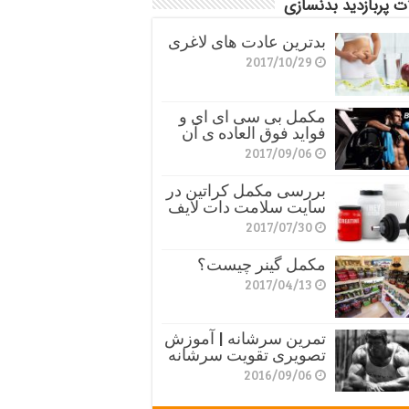
ت پربازدید بدنسازی
بدترین عادت های لاغری
2017/10/29
مکمل بی سی ای ای و
فواید فوق العاده ی آن
2017/09/06
بررسی مکمل کراتین در
سایت سلامت دات لایف
2017/07/30
مکمل گینر چیست؟
2017/04/13
تمرین سرشانه | آموزش
تصویری تقویت سرشانه
2016/09/06