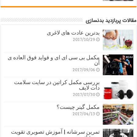
مقالات پربازدید بدنسازی
بدترین عادت های لاغری
2017/10/29
مکمل بی سی ای ای و فواید فوق العاده ی
آن
2017/09/06
بررسی مکمل کراتین در سایت سلامت
دات لایف
2017/07/30
مکمل گینر چیست؟
2017/04/13
تمرین سرشانه | آموزش تصویری تقویت