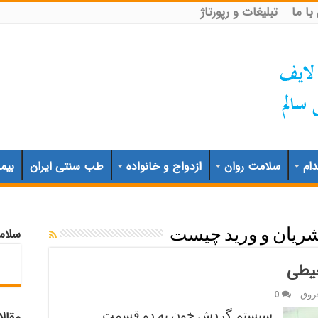
ا ما
تبلیغات و رپورتاژ
ام
سلامت روان
ازدواج و خانواده
طب سنتی ایران
بیم
سلام
ریان و ورید چیست
حیطی
عروق
0
سیستم گردش خون به دو قسمت
مقال