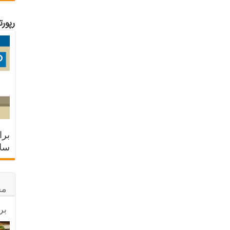
رپور
برا
سلا
مح
بر