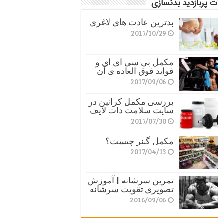
ت پربازدید بدنسازی
بدترین عادت های لاغری
2017/10/29
مکمل بی سی ای ای و
فواید فوق العاده ی آن
2017/09/06
بررسی مکمل کراتین در
سایت سلامت دات لایف
2017/07/30
مکمل گینر چیست؟
2017/04/13
تمرین سرشانه | آموزش
تصویری تقویت سرشانه
2016/09/06