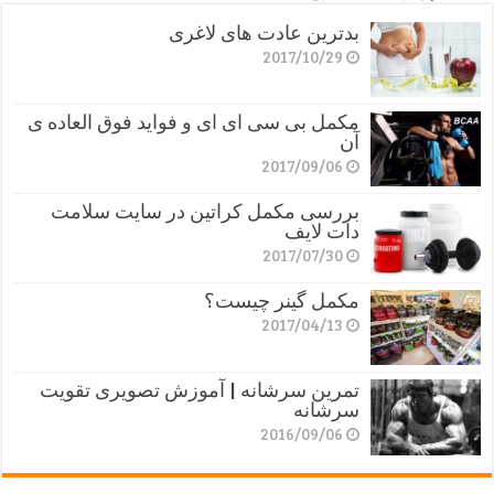
بدترین عادت های لاغری
2017/10/29
مکمل بی سی ای ای و فواید فوق العاده ی
آن
2017/09/06
بررسی مکمل کراتین در سایت سلامت
دات لایف
2017/07/30
مکمل گینر چیست؟
2017/04/13
تمرین سرشانه | آموزش تصویری تقویت
سرشانه
2016/09/06