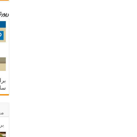
رپور
برا
سلا
مح
بر