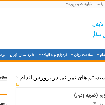
ا ما
تبلیغات و رپورتاژ
ام
سلامت روان
ازدواج و خانواده
طب سنتی ایران
بیم
سلام
یستم های تمرینی در پرورش اندام
زی (ضربه زدن)
بری
0
مقال