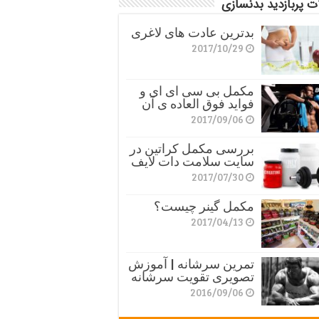
ت پربازدید بدنسازی
بدترین عادت های لاغری
2017/10/29
مکمل بی سی ای ای و
فواید فوق العاده ی آن
2017/09/06
بررسی مکمل کراتین در
سایت سلامت دات لایف
2017/07/30
مکمل گینر چیست؟
2017/04/13
تمرین سرشانه | آموزش
تصویری تقویت سرشانه
2016/09/06