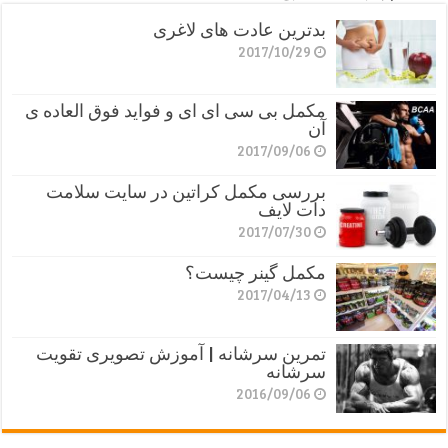
بدترین عادت های لاغری
2017/10/29
مکمل بی سی ای ای و فواید فوق العاده ی
آن
2017/09/06
بررسی مکمل کراتین در سایت سلامت
دات لایف
2017/07/30
مکمل گینر چیست؟
2017/04/13
تمرین سرشانه | آموزش تصویری تقویت
سرشانه
2016/09/06