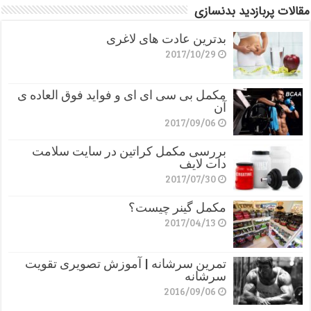
مقالات پربازدید بدنسازی
بدترین عادت های لاغری
2017/10/29
مکمل بی سی ای ای و فواید فوق العاده ی
آن
2017/09/06
بررسی مکمل کراتین در سایت سلامت
دات لایف
2017/07/30
مکمل گینر چیست؟
2017/04/13
تمرین سرشانه | آموزش تصویری تقویت
سرشانه
2016/09/06