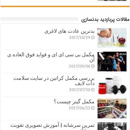
مقالات پربازدید بدنسازی
بدترین عادت های لاغری
2017/10/29
مکمل بی سی ای ای و فواید فوق العاده ی
آن
2017/09/06
بررسی مکمل کراتین در سایت سلامت
دات لایف
2017/07/30
مکمل گینر چیست؟
2017/04/13
تمرین سرشانه | آموزش تصویری تقویت