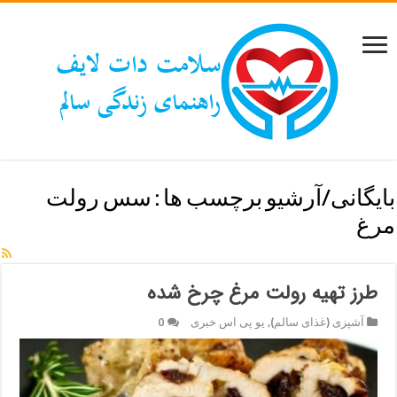
بایگانی/آرشیو برچسب ها :
سس رولت
مرغ
طرز تهیه رولت مرغ چرخ شده
آشپزی (غذای سالم)
,
یو پی اس خبری
0