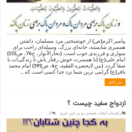
پیامبر اکرم(ص) از خوشبختی مرد مسلمان، داشتن
همسری شایسته، خانه‌ای بزرگ، وسیله‌ای راحت برای
سواری و فرزندی خوب است. (بحارالأنوار، ج76، ص155)
امام علی(ع) (با همسرت خوش رفتار باش تا زندگی‌ات با
صفا گردد. (من لایحضره الفقیه، ج4، ص392) امام محمد
باقر(ع) گرامی ‌ترین شما نزد خدا کسی است که …
متن کامل
ازدواج سفید چیست ؟
راهنمای انتخاب همسر
,
یو پی اس خبری
2