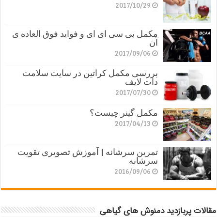
2017/10/29
مکمل بی سی ای ای و فواید فوق العاده ی
آن
2017/09/06
بررسی مکمل کراتین در سایت سلامت
دات لایف
2017/07/30
مکمل گینر چیست؟
2017/04/13
تمرین سرشانه | آموزش تصویری تقویت
سرشانه
2016/09/06
مقالات پربازدید دمنوش های گیاهی