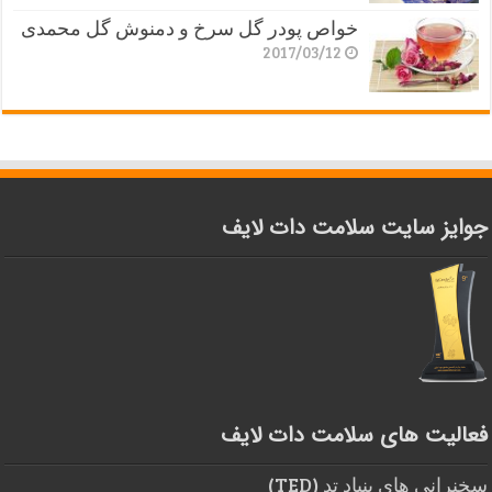
خواص پودر گل سرخ و دمنوش گل محمدی
2017/03/12
جوایز سایت سلامت دات لایف
فعالیت های سلامت دات لایف
سخنرانی های بنیاد تد (TED)