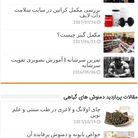
بررسی مکمل کراتین در سایت سلامت
دات لایف
2017/07/30
مکمل گینر چیست؟
2017/04/13
تمرین سرشانه | آموزش تصویری تقویت
سرشانه
2016/09/06
مقالات پربازدید دمنوش های گیاهی
چای اولانگ و لاغری در طب سنتی و علم
نوین
2017/10/19
خواص بابونه و دمنوش پرفایده آن