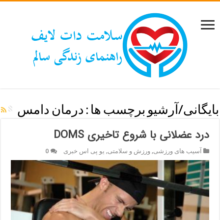
بایگانی/آرشیو برچسب ها :
درمان دامس
درد عضلانی با شروع تاخیری DOMS
آسیب های ورزشی
,
ورزش و سلامتی
,
یو پی اس خبری
0