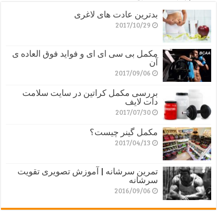
بدترین عادت های لاغری
2017/10/29
مکمل بی سی ای ای و فواید فوق العاده ی
آن
2017/09/06
بررسی مکمل کراتین در سایت سلامت
دات لایف
2017/07/30
مکمل گینر چیست؟
2017/04/13
تمرین سرشانه | آموزش تصویری تقویت
سرشانه
2016/09/06