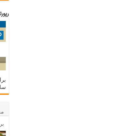
رپور
برا
سلا
مح
بر