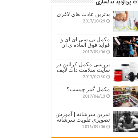
ت پربازدید بدنسازی
بدترین عادت های لاغری
2017/10/29
مکمل بی سی ای ای و
فواید فوق العاده ی آن
2017/09/06
بررسی مکمل کراتین در
سایت سلامت دات لایف
2017/07/30
مکمل گینر چیست؟
2017/04/13
تمرین سرشانه | آموزش
تصویری تقویت سرشانه
2016/09/06