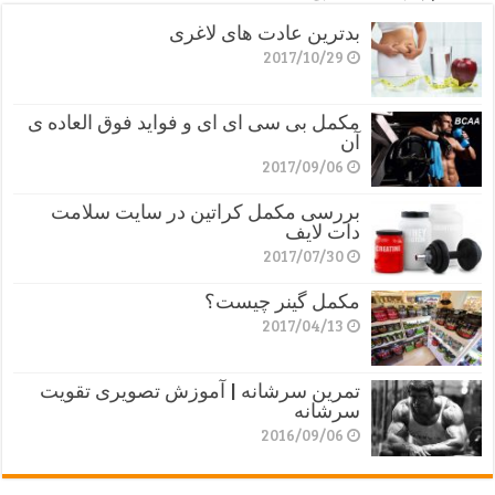
بدترین عادت های لاغری
2017/10/29
مکمل بی سی ای ای و فواید فوق العاده ی
آن
2017/09/06
بررسی مکمل کراتین در سایت سلامت
دات لایف
2017/07/30
مکمل گینر چیست؟
2017/04/13
تمرین سرشانه | آموزش تصویری تقویت
سرشانه
2016/09/06