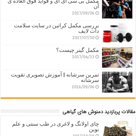
مکمل بی سی ای ای و فواید فوق العاده ی
آن
2017/09/06
بررسی مکمل کراتین در سایت سلامت
دات لایف
2017/07/30
مکمل گینر چیست؟
2017/04/13
تمرین سرشانه | آموزش تصویری تقویت
سرشانه
2016/09/06
مقالات پربازدید دمنوش های گیاهی
چای اولانگ و لاغری در طب سنتی و علم
نوین
2017/10/19