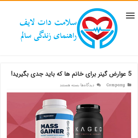
5 عوارض گینر برای خانم ها که باید جدی بگیرید!
برای
Company
دیدگاه‌ها
بسته هستند
5
عوارض
گینر
برای
خانم
ها
که
باید
جدی