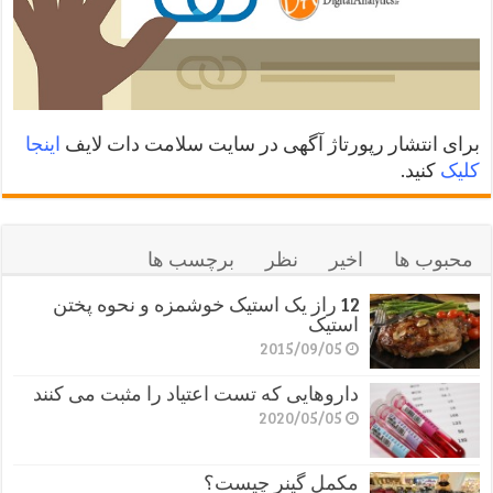
برای انتشار رپورتاژ آگهی در سایت سلامت دات لایف
اینجا
کلیک
کنید.
محبوب ها
اخیر
نظر
برچسب ها
12 راز یک استیک خوشمزه و نحوه پختن
استیک
2015/09/05
داروهایی که تست اعتیاد را مثبت می کنند
2020/05/05
مکمل گینر چیست؟