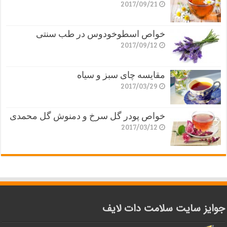
2017/09/21
خواص اسطوخودوس در طب سنتی
2017/09/12
مقایسه چای سبز و سیاه
2017/03/29
خواص پودر گل سرخ و دمنوش گل محمدی
2017/03/12
جوایز سایت سلامت دات لایف