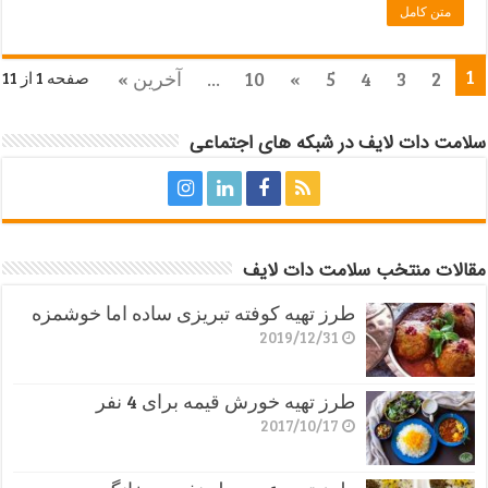
متن کامل
1
2
3
4
5
»
10
...
آخرین »
صفحه 1 از 11
سلامت دات لایف در شبکه های اجتماعی
مقالات منتخب سلامت دات لایف
طرز تهیه کوفته تبریزی ساده اما خوشمزه
2019/12/31
طرز تهیه خورش قیمه برای 4 نفر
2017/10/17