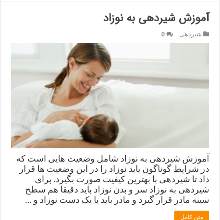
آموزش شیردهی به نوزاد
شیردهی
0
آموزش شیردهی به نوزاد شامل وضعیت هایی است که
در شرایط گوناگون باید نوزاد را در این وضعیت ها قرار
داد تا شیردهی با بهترین کیفیت صورت بگیرد. برای
شیردهی به نوزاد ﺳﺮ ﻭ ﺑﺪﻥ ﻧﻮﺯﺍﺩ ﺑﺎﯾﺪ ﺩﻗﯿﻘﺎ ﻫﻢ ﺳﻄﺢ
سینه مادر ﻗﺮﺍﺭ ﮔﯿﺮﺩ و ﻣﺎﺩﺭ باید ﺑﺎ ﯾﮏ ﺩﺳﺖ ﻧﻮﺯﺍﺩ ﻭ …
متن کامل