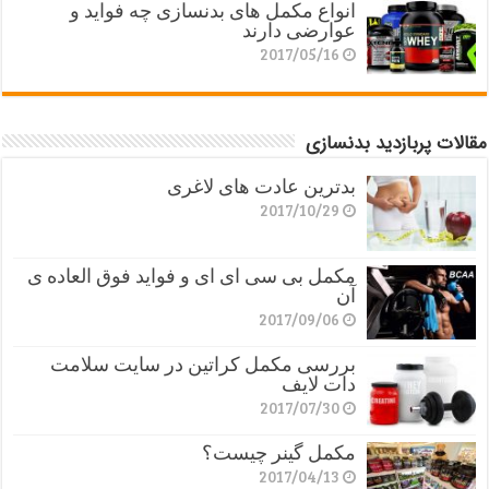
انواع مکمل های بدنسازی چه فواید و
عوارضی دارند
2017/05/16
مقالات پربازدید بدنسازی
بدترین عادت های لاغری
2017/10/29
مکمل بی سی ای ای و فواید فوق العاده ی
آن
2017/09/06
بررسی مکمل کراتین در سایت سلامت
دات لایف
2017/07/30
مکمل گینر چیست؟
2017/04/13