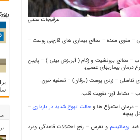
رپور
عرقیجات سنتی
– مقوی معده – معالج بیماری های قارچی پوست –
ب – معالج برونشیت و زکام ( آبریزش بینی ) – پایین
 درمان بیماریهای عصبی
.
 تناسلی – زردی پوست (یرقان) – تصفیه خون
.
برا
سلا
ب – نشاط آور- تقویت قلب
.
 درمان استفراغ ها و
حالت تهوع شدید در بارداری
–
ل پیچه
.
مح
– ضد
روماتیسم
و نقرس – رفع اختلالات قاعدگی ودرد
بر