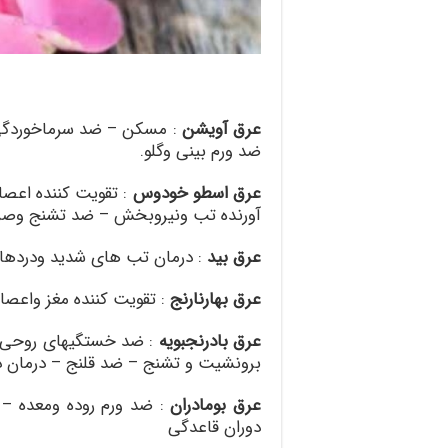
عرق آویشن
:
مسکن – ضد سرماخوردگی 
ضد ورم بینی وگلو
.
عرق اسطو خودوس
:
تقویت کننده اعصا
آورنده تب ونیروبخش – ضد تشنج وصرع
عرق بید
:
درمان تب های شدید ودردهای
عرق بهارنارنج
:
تقویت کننده مغز واعصا
عرق بادرنجبویه
:
ضد خستگیهای روحی –
برونشیت و تشنج – ضد قلنج – درمان د
عرق بومادران
:
ضد ورم روده ومعده 
دوران قاعدگی