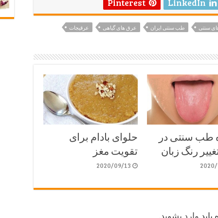
Pinterest
LinkedIn
ای سنتی
طب سنتی ایران
عرق های گیاهی
عرقیجات
ه طب سنتی در
حلوای بادام برای
غییر رنگ زبان
تقویت مغز
2020/09/13
2020/
 باید
وارد بشوید
.