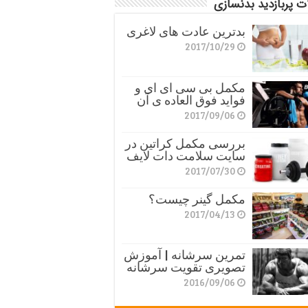
ت پربازدید بدنسازی
بدترین عادت های لاغری
2017/10/29
مکمل بی سی ای ای و
فواید فوق العاده ی آن
2017/09/06
بررسی مکمل کراتین در
سایت سلامت دات لایف
2017/07/30
مکمل گینر چیست؟
2017/04/13
تمرین سرشانه | آموزش
تصویری تقویت سرشانه
2016/09/06