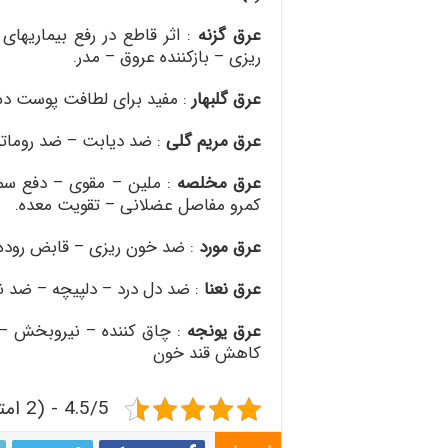
عرق گزنه
:
اثر قاطع در رفع بیماریه
ریزی – بازکننده عروق – مدر
.
عرق گلبهار
:
مفید برای لطافت پوست د
عرق مریم گلی
:
ضد دیابت – ضد رومات
عرق مخلصه
:
ملین – مقوی – دفع سموم
کمرو مفاصل عضلانی – تقویت معده
.
عرق مورد
:
ضد خون ریزی – قابض روده 
عرق نعنا
:
ضد دل درد – دلپیچه – ضد ن
عرق یونجه
:
چاق کننده – نیروبخش –
کاهش قند خون
4.5/5 - (2 امتیاز)