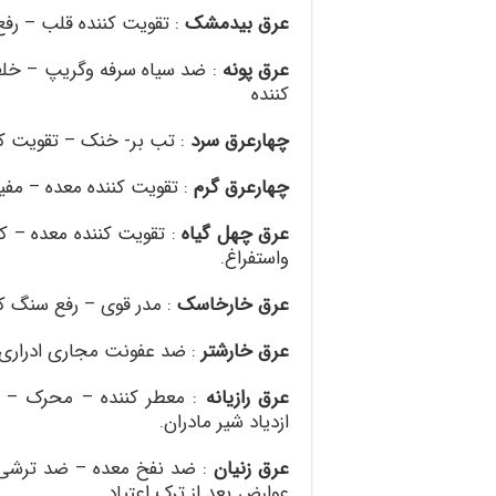
عرق بیدمشک
:
تقویت کننده قلب – رف
عرق پونه
:
ضد سیاه سرفه وگریپ – خلط
کننده
چهارعرق سرد
:
تب بر- خنک – تقویت کن
چهارعرق گرم
:
تقویت کننده معده – مفی
عرق چهل گیاه
:
تقویت کننده معده – 
واستفراغ
.
عرق خارخاسک
:
مدر قوی – رفع سنگ کل
عرق خارشتر
:
ضد عفونت مجاری ادراری
عرق رازیانه
:
معطر کننده – محرک – ب
ازدیاد شیر مادران
.
عرق زنیان
:
ضد نفخ معده – ضد ترشی 
عوارض بعد از ترک اعتیاد
.