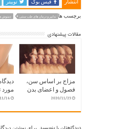
فیس بوک
توییتر
انتشار
برچسب ها
تدابیر و درمان های طب سنتی
دمنوش ه
مقالات پیشنهادی
مزاج بر اساس سن،
دیدگا
فصول و اعضای بدن
مورد ت
11/14
2020/11/23
دیدگاهتان را بنویسید
برای نوشتن دیدگاه