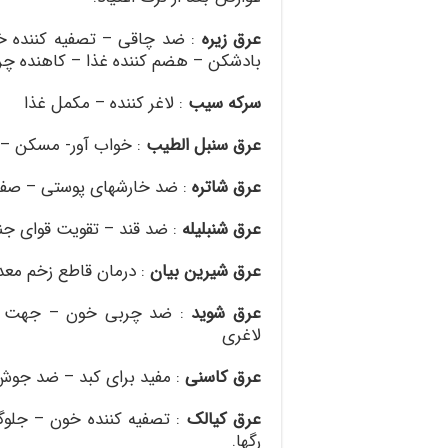
عرق زیره
:
ضد چاقی – تصفیه کننده خ
بادشکن – هضم کننده غذا – کاهنده چ
سرکه سیب
:
لاغر کننده – مکمل غذا
عرق سنبل الطیب
:
خواب آور- مسکن – ت
عرق شاتره
:
ضد خارشهای پوستی – صفرا 
عرق شنبلیله
:
ضد قند – تقویت قوای ج
عرق شیرین بیان
:
درمان قاطع زخم معده
عرق شوید
:
ضد چربی خون – جهت پایی
لاغری
عرق کاسنی
:
مفید برای کبد – ضد جوش
عرق کیالک
:
تصفیه کننده خون – جلو
رگها
.