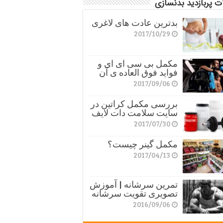
ت پربازدید بدنسازی
بدترین عادت های لاغری
2017/10/29
مکمل بی سی ای ای و
فواید فوق العاده ی آن
2017/09/06
بررسی مکمل کراتین در
سایت سلامت دات لایف
2017/07/30
مکمل گینر چیست؟
2017/04/13
تمرین سرشانه | آموزش
تصویری تقویت سرشانه
2016/09/06