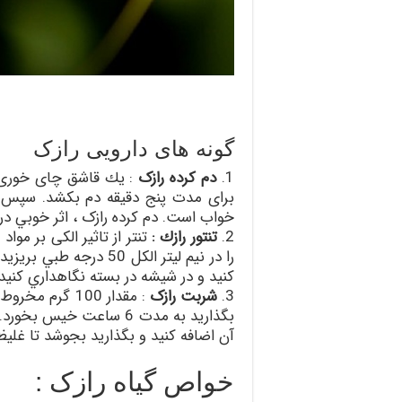
گونه های دارویی رازک
1.
دم كرده رازک
: يك قاشق چای خوری گي
برای مدت پنج دقيقه دم بكشد. سپس آ
خواب است. دم كرده رازک ، اثر خوبي در 
2.
تنتور رازك :
را در نيم ليتر الكل 50 
كنيد و در شيشه در بسته نگاهداري كنيد. مقدار مصرف آن 35-5
3.
شربت رازک
بگذاريد به مدت 6 ساعت خ
آن اضافه كنيد و بگذاريد بجوشد تا غل
خواص گیاه رازک :