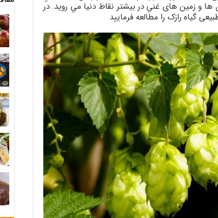
 ها و زمين های غني در بيشتر نقاط دنيا مي رويد. در
ی گیاه رازک را مطالعه فرمایید