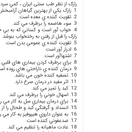
رازک از نظر طب سنتی ايران ، كمي سرد
1. رازک يكي از بهترين گياهان آرامبخش و مسكن است.
2. تقويت كننده ي معده است.
3. سوء هاضمه را برطرف مي كند.
4. خواب آور است و كساني كه به بي خ
رازک را قبل از رفتن به رختخواب بنوشد.
5. تقويت كننده ي عمومي بدن است.
6. ادرار آور است.
7. اشتهاآور است.
8. براي برطرف كردن بيماري هاي قلبي مفيد است.
9. درمان كننده ي ناراحتي هاي روده است.
10. تصفيه كننده خون مي باشد.
11. اثر مفيد در درمان صرع دارد.
12. كبد را تميز مي كند.
13. اسهال خوني را برطرف مي كند.
14. براي درمان بيماري سل به كار مي رود.
15. انسداد و گرفتگي كبد و طحال را از بين مي برد.
16. به عنوان داروي هيپوفيز به كار مي رود.
17. ضدعفوني كننده است.
18. عادت ماهيانه را تنظيم مي كند.