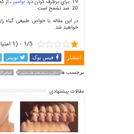
19. براي برطرف كردن درد
بواسير
، از كم
20. ضد تشمج است.
در این مقاله با خواص طبیعی گیاه راز
خواهید شد.
1/5 - (1 امتیاز)
فیس بوک
توییتر
انتشار
برچسب ها
تدابیر و درمان های طب سنتی
خواص گیا
مقالات پیشنهادی