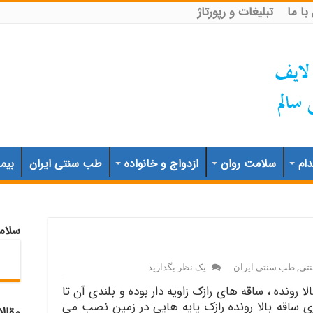
ا ما
تبلیغات و رپورتاژ
ام
سلامت روان
ازدواج و خانواده
طب سنتی ایران
بیم
سلام
تی
,
طب سنتی ایران
یک نظر بگذارید
ست چند ساله ، 2 پايه و بالا رونده ، ساقه های رازک زاويه دار بوده و بلندی آن تا
اری ساقه بالا رونده رازک پايه هايی در زمين نصب مي
مقال