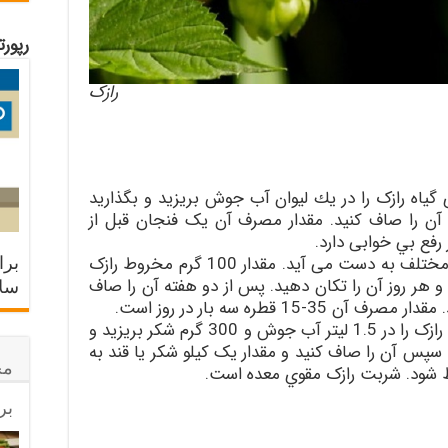
رپور
رازک
اه رازک را در يك ليوان آب جوش بريزيد و بگذاريد
ن را صاف كنيد. مقدار مصرف آن يک فنجان قبل از
رفع بي خوابی دارد.
برا
تنتر از تاثیر الکی بر مواد مختلف به دست می آید. مقدار 100 گرم مخروط رازک
درجه طبي بريزيد و هر روز آن را تكان دهيد. پس از دو هفته آن را صاف
سلا
1 قطره سه بار در روز است.
: مقدار 100 گرم مخروط رازک را در 1.5 ليتر آب جوش و 300 گرم شكر بريزيد و
يس بخورد. سپس آن را صاف كنيد و مقدار يک كيلو شكر يا قند به
مح
يظ شود. شربت رازک مقوي معده است.
بر