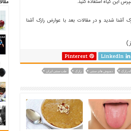
پرس اين گياه استفاده كنيد.
مقالا
ک آشنا شدید و در مقالات بعد با عوارض رازک آشنا
Pinterest
LinkedIn
ه رازک
دمنوش های سنتی
رازک
طب سنتی ایران