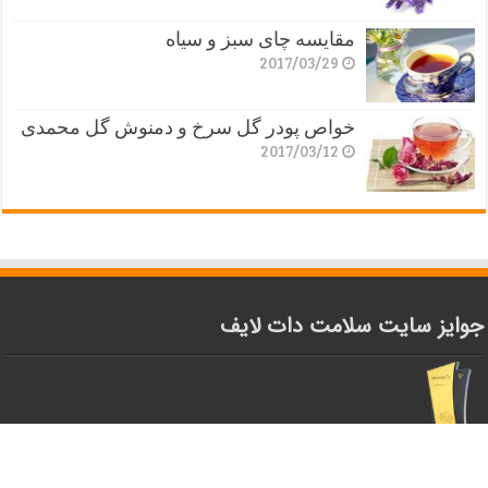
مقایسه چای سبز و سیاه
2017/03/29
خواص پودر گل سرخ و دمنوش گل محمدی
2017/03/12
جوایز سایت سلامت دات لایف