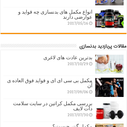
انواع مکمل های بدنسازی چه فواید و
عوارضی دارند
2017/05/16
مقالات پربازدید بدنسازی
بدترین عادت های لاغری
2017/10/29
مکمل بی سی ای ای و فواید فوق العاده ی
آن
2017/09/06
بررسی مکمل کراتین در سایت سلامت
دات لایف
2017/07/30
مکمل گینر چیست؟