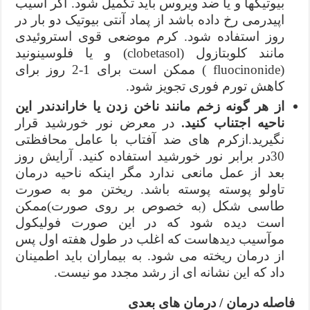
بیوتیکها و یا ضد ویروس باید تکمیل شود. اگر آسیب
اپیدرمی رخ داده باشد از پماد آنتی بیوتیک دو بار در
روز استفاده شود. کرم موضعی قوی استروئیدی
مانند کلوبتازول (clobetasol) و یا فلوسینونید
(fluocinonide ) ممکن است برای 1-2 روز برای
کاهش تورم فوری تجویز شود.
از هر گونه زخم مانند ناخن زدن یا خاراندندر این
ناحیه اجتناب کنید.
در معرض نور خورشید قرار
نگیرید.ازکرم های ضد آفتاب با عامل محافظتی
30در برابر نور خورشید استفاده کنید. آرایش روز
بعد از عمل مانعی ندارد مگر اینکه ناحیه درمان
تاولو پوسته پوسته باشد. ریختن مو به صورت
طاسی شکل (به خصوص بر روی صورت)ممکن
است دیده شود که در این صورت فولیکول
موآسیب دیدهاست که اغلب در طول هفته اول پس
از درمان ریخته می شود. به بیماران باید اطمینان
داد که این نشانه ای از رشد مجدد مو نیست.
فاصله درمان / درمان های بعدی