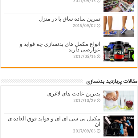
2017/04/13
تمرین ساده ساق پا در منزل
2015/09/02
انواع مکمل های بدنسازی چه فواید و
عوارضی دارند
2017/05/16
مقالات پربازدید بدنسازی
بدترین عادت های لاغری
2017/10/29
مکمل بی سی ای ای و فواید فوق العاده ی
آن
2017/09/06