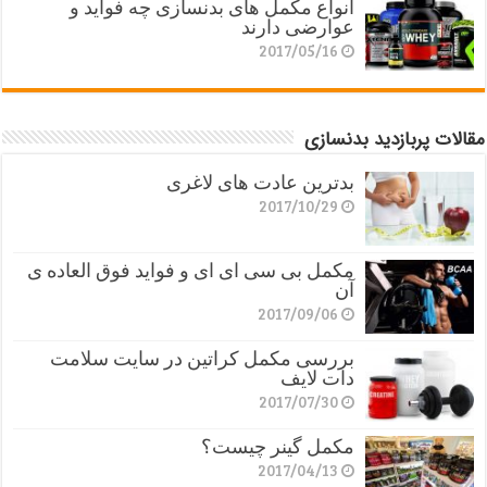
انواع مکمل های بدنسازی چه فواید و
عوارضی دارند
2017/05/16
مقالات پربازدید بدنسازی
بدترین عادت های لاغری
2017/10/29
مکمل بی سی ای ای و فواید فوق العاده ی
آن
2017/09/06
بررسی مکمل کراتین در سایت سلامت
دات لایف
2017/07/30
مکمل گینر چیست؟
2017/04/13