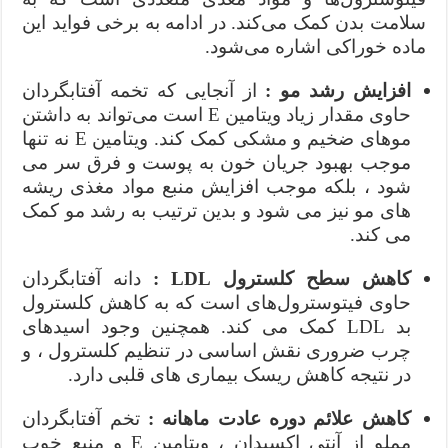
سلامت بدن کمک می‌کند. در ادامه به برخی فواید این
ماده خوراکی اشاره می‌شود.
افزایش رشد مو :
از آنجایی که تخمه آفتابگردان
حاوی مقدار زیاد ویتامین E است می‌تواند به داشتن
موهای ضخیم و مشکی کمک کند. ویتامین E نه تنها
موجب بهبود جریان خون به پوست و فرق سر می
شود ، بلکه موجب افزایش منبع مواد مغذی ریشه
های مو نیز می شود و بدین ترتیب به رشد مو کمک
می کند.
کاهش سطح کلسترول LDL :
دانه آفتابگردان
حاوی فیتوسترول‌های است که به کاهش کلسترول
بد LDL کمک می کند. همچنین وجود اسیدهای
چرب ضروری نقش اساسی در تنظیم کلسترول ، و
در نتیجه کاهش ریسک بیماری های قلبی دارد.
کاهش علائم دوره عادت ماهانه :
تخم آفتابگردان
مملو از آنتی اکسیدان ، ویتامین E و منبع خوب