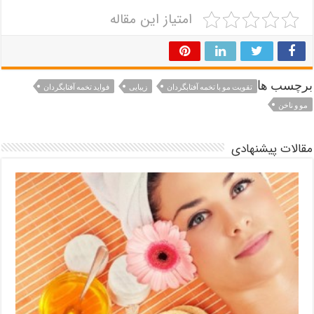
امتیاز این مقاله
برچسب ها
تقویت مو با تخمه آفتابگردان
زیبایی
فواید تخمه آفتابگردان
مو و ناخن
مقالات پیشنهادی