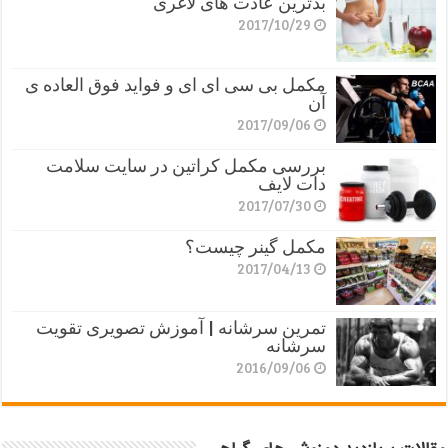
بدترین عادت های لاغری
2017/10/29
مکمل بی سی ای ای و فواید فوق العاده ی
آن
2017/09/06
بررسی مکمل کراتین در سایت سلامت
دات لایف
2017/07/30
مکمل گینر چیست؟
2017/04/13
تمرین سرشانه | آموزش تصویری تقویت
سرشانه
2016/09/06