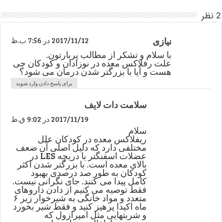
2 نظر
نیازی
2017/11/12 در 7:56 ب.ظ
با سلام و تشکر از مطالب پربارتون.
علت رفلاکس معده در نوزادان و کودکان چی
هست و آیا با بزرگتر شدن درمان می شود؟
برای پاسخ دادن وارد شوید
سلامت دات لایف
2017/11/19 در 9:02 ق.ظ
سلام
ریفلاکس معده در کودکان علل
مختلفی دارد که دلیل اصلی آن ضعف
عضلات اسفنگتر یا دریچه LES در
بالای معده است. با بزرگتر شدن اکثر
کودکان به طور صد درصدی بهبود
کامل پیدا می کنند. جای نگرانی نیست.
فقط توصیه می کنیم از دادن داروهای
متعدد و مواد خانگی به شیرخوار زیر ۶
ماه اکیدا پرهیز کنید و فقط شیر بخورد
و شربتهایی مثل امپرازول که