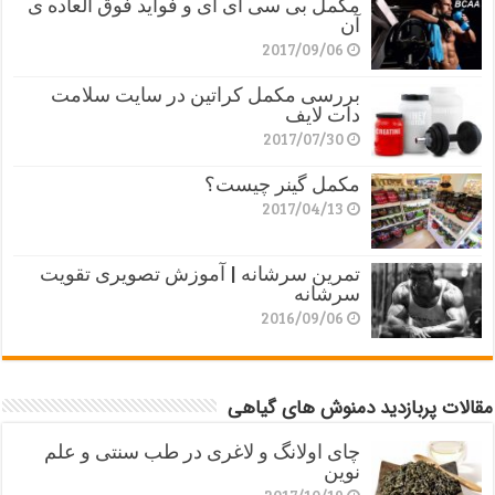
مکمل بی سی ای ای و فواید فوق العاده ی
آن
2017/09/06
بررسی مکمل کراتین در سایت سلامت
دات لایف
2017/07/30
مکمل گینر چیست؟
2017/04/13
تمرین سرشانه | آموزش تصویری تقویت
سرشانه
2016/09/06
مقالات پربازدید دمنوش های گیاهی
چای اولانگ و لاغری در طب سنتی و علم
نوین